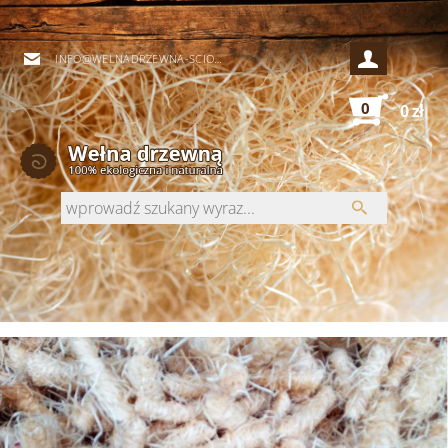
INFO@WELNADRZEWNA-SCIOLKI.PL
0
0 zł