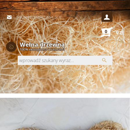
INFO@WELNADRZEWNA-SCIOLKI.PL
0
0 zł