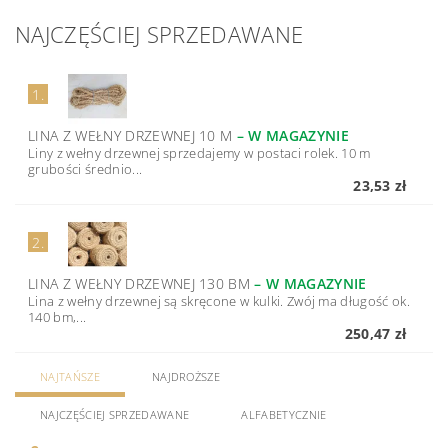
NAJCZĘŚCIEJ SPRZEDAWANE
1.
LINA Z WEŁNY DRZEWNEJ 10 M
–
W MAGAZYNIE
Liny z wełny drzewnej sprzedajemy w postaci rolek. 10 m
grubości średnio...
23,53 zł
2.
LINA Z WEŁNY DRZEWNEJ 130 BM
–
W MAGAZYNIE
Lina z wełny drzewnej są skręcone w kulki. Zwój ma długość ok.
140 bm,...
250,47 zł
NAJTAŃSZE
NAJDROŻSZE
NAJCZĘŚCIEJ SPRZEDAWANE
ALFABETYCZNIE