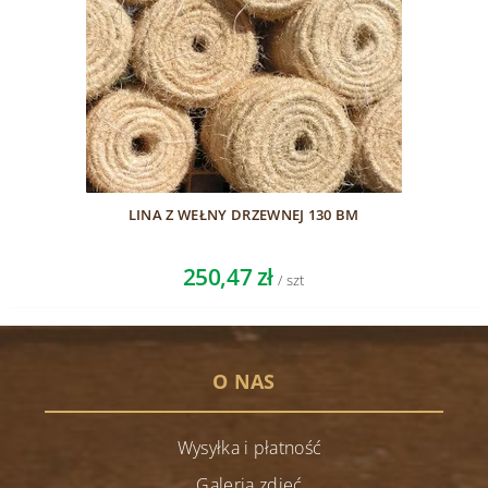
LINA Z WEŁNY DRZEWNEJ 130 BM
250,47 zł
/ szt
O NAS
Wysyłka i płatność
Galeria zdjęć