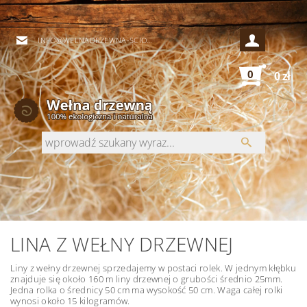
INFO@WELNADRZEWNA-SCIOLKI.PL
0
0 zł
LINA Z WEŁNY DRZEWNEJ
Liny z wełny drzewnej sprzedajemy w postaci rolek. W jednym kłębku
znajduje się około 160 m liny drzewnej o grubości średnio 25mm.
Jedna rolka o średnicy 50 cm ma wysokość 50 cm. Waga całej rolki
wynosi około 15 kilogramów.